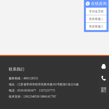
在线咨询
常州金艾联
售前客服二
售前客服三
联系我们
服务热线：4001128155
地址：江苏省常州市经开区联丰路101号联东U谷22A栋
电话：0519-85563477 13372257775
技术支持：13912349558 18961417787